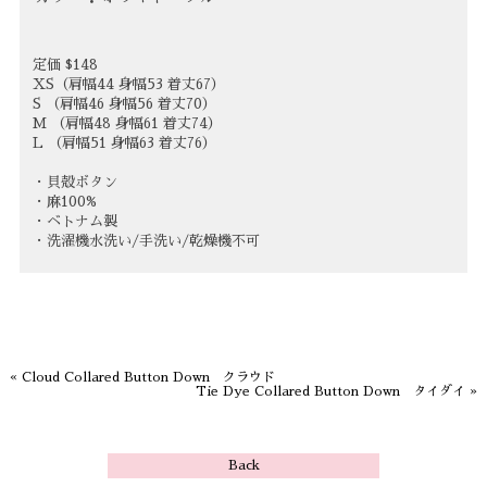
定価 $148
XS（肩幅44 身幅53 着丈67）
S （肩幅46 身幅56 着丈70）
M （肩幅48 身幅61 着丈74）
L （肩幅51 身幅63 着丈76）
・貝殻ボタン
・麻100%
・ベトナム製
・洗濯機水洗い/手洗い/乾燥機不可
«
Cloud Collared Button Down クラウド
Tie Dye Collared Button Down タイダイ
»
Back