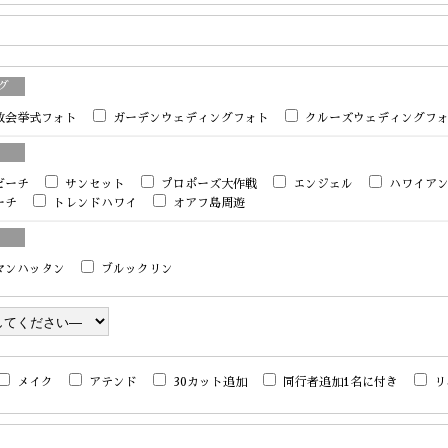
゙
教会挙式フォト
ガーデンウェディングフォト
クルーズウェディングフ
ビーチ
サンセット
プロポーズ大作戦
エンジェル
ハワイア
ーチ
トレンドハワイ
オアフ島周遊
マンハッタン
ブルックリン
メイク
アテンド
30カット追加
同行者追加1名に付き
リ