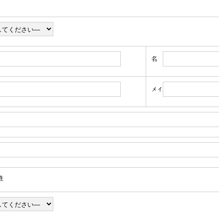
名
メイ
性