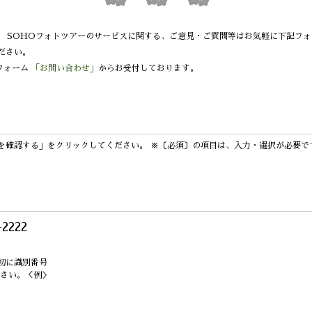
。
SOHOフォトツアーのサービスに関する、
ご意見・ご質問等はお気軽に
下記フォ
ださい。
フォーム
「お問い合わせ」
からお受付しております。
を確認する」を
クリックしてください。
※〔必須〕の項目は、入力・選択が
必要で
-2222
初に識別番号
ださい。＜例＞