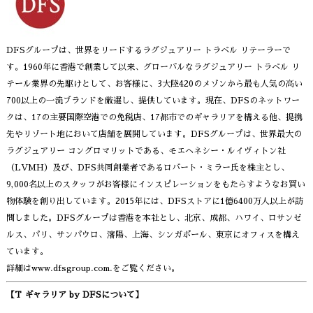
DFSグループは、世界をリードするラグジュアリー トラベル リテーラーで
す。1960年に香港で創業して以来、グローバルなラグジュアリー トラベル リ
テール業界の先駆けとして、お客様に、3大陸420のメゾンから最も人気の高い
700以上の一流ブランドを厳選し、提供しています。現在、DFSのネットワー
クは、17の主要国際空港での免税店、17都市でのギャラリアを構える他、提携
先やリゾート地において店舗を展開しています。DFSグループは、世界最大の
ラグジュアリー コングロマリットである、モエヘネシー・ルイヴィトン社
（LVMH）及び、DFS共同創業者であるロバート・ミラー氏を株主とし、
9,000名以上のスタッフがお客様にインスピレーションをもたらすようなお買い
物体験を創り出しています。2015年には、DFSストアに1億6400万人以上が訪
問しました。DFSグループは香港を本社とし、北京、成都、ハワイ、ロサンゼ
ルス、パリ、サンパウロ、瀋陽、上海、シンガポール、東京にオフィスを構え
ています。
詳細は
www.dfsgroup.com
.をご覧ください。
【T ギャラリア by DFSについて】