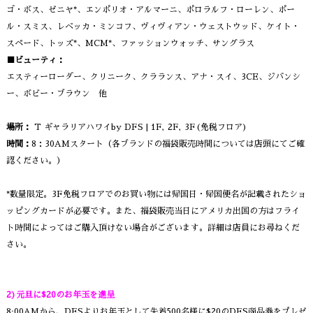
ゴ・ボス、ゼニヤ*、エンポリオ・アルマーニ、ポロラルフ・ローレン、ポー
ル・スミス、レベッカ・ミンコフ、ヴィヴィアン・ウェストウッド、ケイト・
スペード、トッズ*、MCM*、ファッションウォッチ、サングラス
■ビューティ：
エスティーローダー、クリニーク、クラランス、アナ・スイ、3CE、ジバンシ
ー、ボビー・ブラウン 他
場所：
T ギャラリアハワイby DFS | 1F, 2F, 3F(免税フロア)
時間：
8：30AMスタート（各ブランドの福袋販売時間については店頭にてご確
認ください。）
*数量限定。3F免税フロアでのお買い物には帰国日・帰国便名が記載されたショ
ッピングカードが必要です。また、福袋販売当日にアメリカ出国の方はフライ
ト時間によってはご購入頂けない場合がございます。詳細は店員にお尋ねくだ
さい。
2)元旦に$20のお年玉を進呈
8:00AMから、DFSよりお年玉として先着500名様に$20のDFS商品券をプレゼ