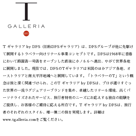
T ギャラリア by DFS（旧称DFSギャラリア）は、DFSグループが他に先駆け
て展開するトラベラー向けリテール事業コンセプトです。DFSは1968年に香港
において路面店一号店をオープンした直後にホノルルへ進出、やがて世界各地
に展開しました。現在では、DFSのTギャラリアは米国のほかアジア各地、オ
ーストラリアと南太平洋地域へと展開しています。「トラベラーのT」という概
念は旅と深く関連づけられ、このT ギャラリア by DFSは、プロが選りすぐっ
た世界の一流ラグジュアリーブランドを集め、卓越したリテール環境、高くパ
ーソナライズされたサービス、旅行者特有のニーズにお応えする独自の経験を
ご提供し、お客様のご期待に応える所存です。T ギャラリア by DFSは、旅行
者のそれぞれのスタイル、唯一無二の旅を実現します。詳細は
www.tgalleria.com
をご覧ください。