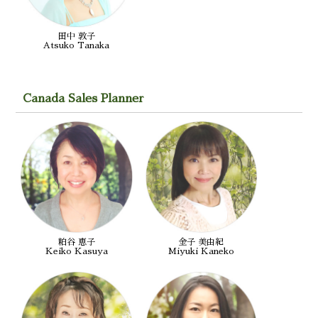
田中 敦子
Atsuko Tanaka
Canada Sales Planner
粕谷 恵子
金子 美由紀
Keiko Kasuya
Miyuki Kaneko