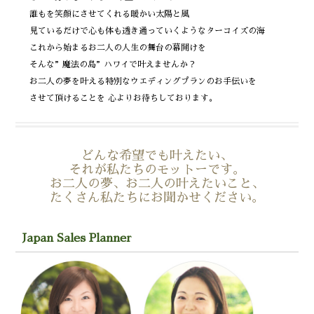
誰もを笑顔にさせてくれる
暖かい太陽と風
見ているだけで心も体も
透き通っていくようなターコイズの海
これから始まるお二人の人生の
舞台の幕開けを
そんな”魔法の島”ハワイで
叶えませんか？
お二人の夢を叶える特別な
ウエディングプランのお手伝いを
させて頂けることを
心よりお待ちしております。
どんな希望でも叶えたい、
それが私たちのモットーです。
お二人の夢、
お二人の叶えたいこと、
たくさん私たちに
お聞かせください。
Japan Sales Planner